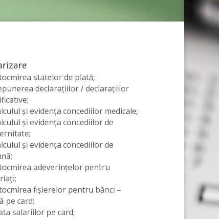
arizare
tocmirea statelor de plată;
punerea declarațiilor / declarațiilor
ificative;
lculul și evidența concediilor medicale;
lculul și evidența concediilor de
ernitate;
lculul și evidența concediilor de
hnă;
ntocmirea adeverințelor pentru
riați;
tocmirea fișierelor pentru bănci –
ă pe card;
ata salariilor pe card;