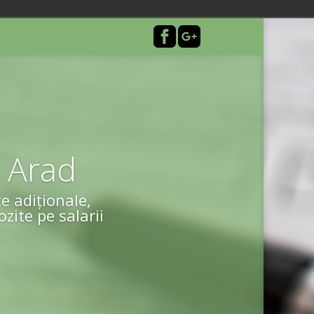
 Arad
e adiționale,
ozite pe salarii