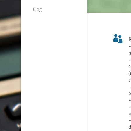
Blog

–
m
–
c
(
s
–
e
–
–
p
–
d