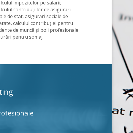
lculul impozitelor pe salarii;
lculul contribuțiilor de asigurări
ale de stat, asigurări sociale de
tate, calculul contribuției pentru
dente de muncă și boli profesionale,
gurări pentru șomaj.
ting
rofesionale