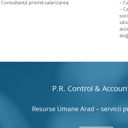
 Consultanță privind salarizarea;
– Ca
– Ca
soci
sănă
acci
asi
P.R. Control & Accoun
Resurse Umane Arad – servicii p