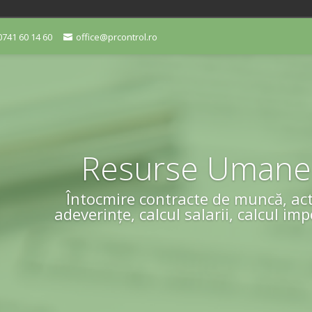
0741 60 14 60
office@prcontrol.ro
Resurse Umane
Întocmire contracte de muncă, act
adeverințe, calcul salarii, calcul imp