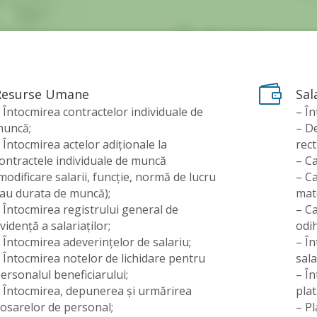

Resurse Umane
Sal
 Întocmirea contractelor individuale de
– În
uncă;
– De
 Întocmirea actelor adiționale la
rect
ontractele individuale de muncă
– Ca
modificare salarii, funcție, normă de lucru
– Ca
au durata de muncă);
mat
 Întocmirea registrului general de
– Ca
vidență a salariaților;
odi
 Întocmirea adeverințelor de salariu;
– Î
 Întocmirea notelor de lichidare pentru
sala
ersonalul beneficiarului;
– În
 Întocmirea, depunerea și urmărirea
plat
osarelor de personal;
– Pl