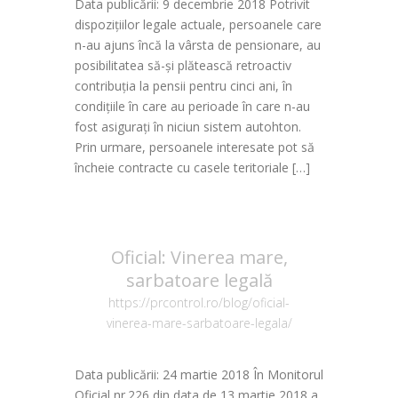
Data publicării: 9 decembrie 2018 Potrivit
dispozițiilor legale actuale, persoanele care
n-au ajuns încă la vârsta de pensionare, au
posibilitatea să-și plătească retroactiv
contribuția la pensii pentru cinci ani, în
condițiile în care au perioade în care n-au
fost asigurați în niciun sistem autohton.
Prin urmare, persoanele interesate pot să
încheie contracte cu casele teritoriale […]
Oficial: Vinerea mare,
sarbatoare legală
https://prcontrol.ro/blog/oficial-
vinerea-mare-sarbatoare-legala/
Data publicării: 24 martie 2018 În Monitorul
Oficial nr.226 din data de 13 martie 2018 a