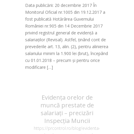
Data publicării: 20 decembrie 2017 În
Monitorul Oficial nr.1005 din 19.12.2017 a
fost publicată Hotărârea Guvernului
României nr.905 din 14 Decembrie 2017
privind registrul general de evidență a
salariaților (Revisal). Astfel, ținând cont de
prevederile art. 13, alin. (2), pentru alinierea
salariului minim la 1.900 lei (brut), începând
cu 01.01.2018 – precum și pentru orice
modificare […]
Evidența orelor de
muncă prestate de
salariați – precizări
Inspecția Muncii
https://prcontrol.ro/blog/evidenta-