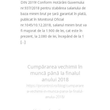
DIN 2019! Conform Hotărârii Guvernului
nr.937/2018 pentru stabilirea salariului de
baza minim brut pe țară garantat în plată,
publicat în Monitorul Oficial
nr.1045/10.12.2018, salariul minim brut va
fi majorat de la 1.900 de lei, cat este în
prezent, la 2.080 de lei, începând de la 1
[…]
Cumpărarea vechimii în
muncă până la finalul
anului 2018
https://prcontrol.ro/blog/cumparare
a-vechimii-in-munca-pana-la-finalul-
anului-2018/