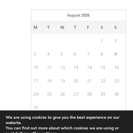
August 2026
M
T
W
T
F
S
S
1
2
3
4
5
6
7
8
9
10
11
12
13
14
15
16
17
18
19
20
21
22
23
24
25
26
27
28
29
30
31
We are using cookies to give you the best experience on our
« Mar
website.
You can find out more about which cookies we are using or