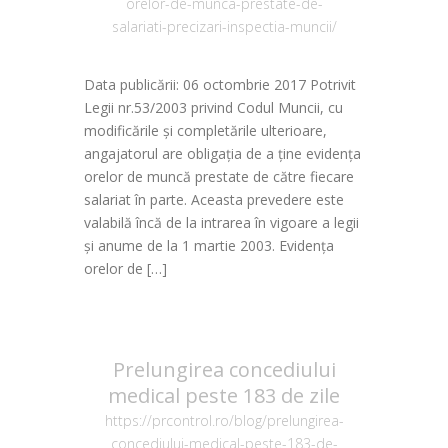
orelor-de-munca-prestate-de-
salariati-precizari-inspectia-muncii/
Data publicării: 06 octombrie 2017 Potrivit
Legii nr.53/2003 privind Codul Muncii, cu
modificările și completările ulterioare,
angajatorul are obligația de a ține evidența
orelor de muncă prestate de către fiecare
salariat în parte. Aceasta prevedere este
valabilă încă de la intrarea în vigoare a legii
și anume de la 1 martie 2003. Evidența
orelor de […]
Prelungirea concediului
medical peste 183 de zile
https://prcontrol.ro/blog/prelungirea-
concediului-medical-peste-183-de-