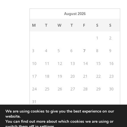
August 2026
M
T
W
T
F
S
S
1
2
3
4
5
6
7
8
9
10
11
12
13
14
15
16
17
18
19
20
21
22
23
24
25
26
27
28
29
30
31
We are using cookies to give you the best experience on our
« Mar
website.
You can find out more about which cookies we are using or
switch them off in
settings
.