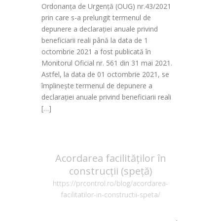
Ordonanța de Urgență (OUG) nr.43/2021
prin care s-a prelungit termenul de
depunere a declarației anuale privind
beneficiarii reali până la data de 1
octombrie 2021 a fost publicată în
Monitorul Oficial nr. 561 din 31 mai 2021.
Astfel, la data de 01 octombrie 2021, se
împlinește termenul de depunere a
declarației anuale privind beneficiarii reali
[…]
Acordarea facilităților în
construcții (speță)
https://prcontrol.ro/blog/acordarea-
facilitatilor-in-constructii-speta/