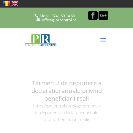
Mobil: 0741 60 14 60
office@prcontrol.ro
Termenul de depunere a
declarației anuale privind
beneficiarii reali
https://prcontrol.ro/blog/termenul-
de-depunere-a-declaratiei-anuale-
privind-beneficiarii-reali/