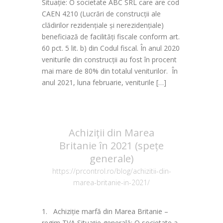
Situație: O societate ABC SRL care are cod
CAEN 4210 (Lucrări de construcții ale
clădirilor rezidențiale și nerezidențiale)
beneficiază de facilități fiscale conform art.
60 pct. 5 lit. b) din Codul fiscal. În anul 2020
veniturile din construcții au fost în procent
mai mare de 80% din totalul veniturilor. În
anul 2021, luna februarie, veniturile […]
Achiziții din Marea
Britanie în 2021 (spețe
generale)
https://prcontrol.ro/blog/achizitii-din-
marea-britanie-in-2021/
1. Achiziție marfă din Marea Britanie –
regim TVA Situație generală: O societate a