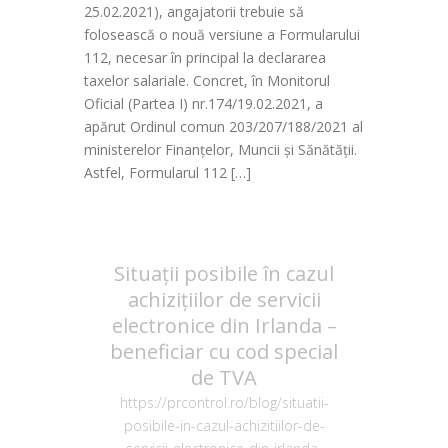
25.02.2021), angajatorii trebuie să
folosească o nouă versiune a Formularului
112, necesar în principal la declararea
taxelor salariale. Concret, în Monitorul
Oficial (Partea I) nr.174/19.02.2021, a
apărut Ordinul comun 203/207/188/2021 al
ministerelor Finanțelor, Muncii și Sănătății.
Astfel, Formularul 112 […]
Situații posibile în cazul
achizițiilor de servicii
electronice din Irlanda –
beneficiar cu cod special
de TVA
https://prcontrol.ro/blog/situatii-
posibile-in-cazul-achizitiilor-de-