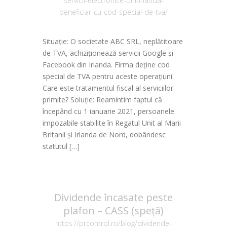
servicii-electronice-din-irlanda-
beneficiar-cu-cod-special-de-tva/
Situație: O societate ABC SRL, neplătitoare
de TVA, achiziționează servicii Google și
Facebook din Irlanda. Firma deține cod
special de TVA pentru aceste operațiuni.
Care este tratamentul fiscal al serviciilor
primite? Soluție: Reamintim faptul că
începând cu 1 ianuarie 2021, persoanele
impozabile stabilite în Regatul Unit al Marii
Britanii și Irlanda de Nord, dobândesc
statutul […]
Dividende încasate peste
plafon – CASS (speță)
https://prcontrol.ro/blog/dividende-