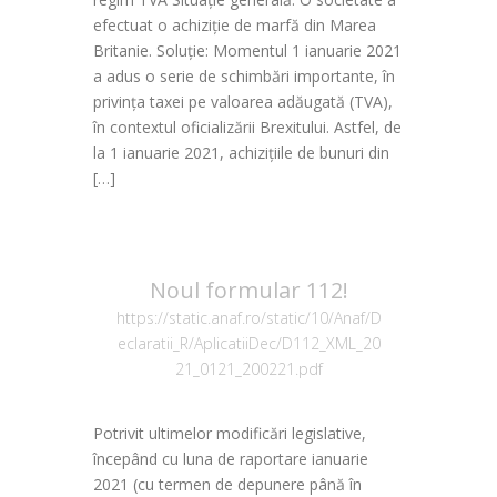
efectuat o achiziție de marfă din Marea
Britanie. Soluție: Momentul 1 ianuarie 2021
a adus o serie de schimbări importante, în
privința taxei pe valoarea adăugată (TVA),
în contextul oficializării Brexitului. Astfel, de
la 1 ianuarie 2021, achizițiile de bunuri din
[…]
Noul formular 112!
https://static.anaf.ro/static/10/Anaf/D
eclaratii_R/AplicatiiDec/D112_XML_20
21_0121_200221.pdf
Potrivit ultimelor modificări legislative,
începând cu luna de raportare ianuarie
2021 (cu termen de depunere până în