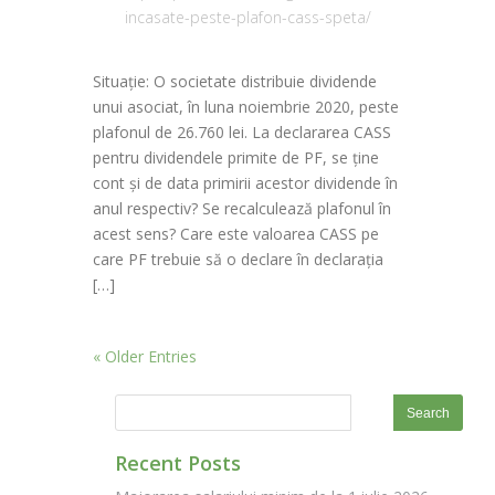
incasate-peste-plafon-cass-speta/
Situație: O societate distribuie dividende
unui asociat, în luna noiembrie 2020, peste
plafonul de 26.760 lei. La declararea CASS
pentru dividendele primite de PF, se ține
cont și de data primirii acestor dividende în
anul respectiv? Se recalculează plafonul în
acest sens? Care este valoarea CASS pe
care PF trebuie să o declare în declarația
[…]
« Older Entries
Recent Posts